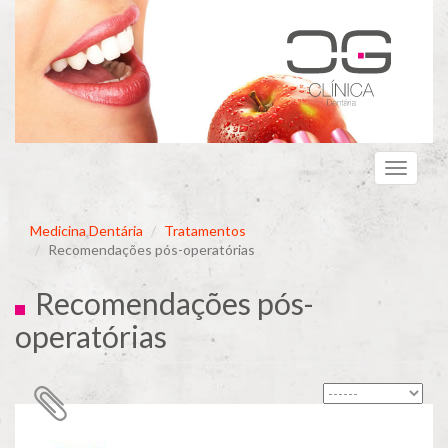
Passar
para
o
conteúdo
principal
Toggle
navigati
Medicina Dentária
Tratamentos
Recomendações pós-operatórias
Recomendações pós-
operatórias