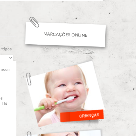
MARCAÇÕES ONLINE
rtigos
e osso
es
. Há