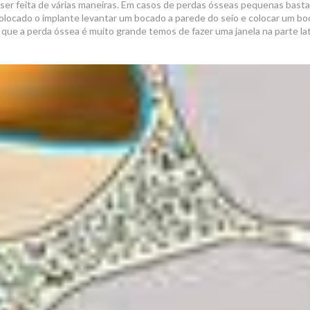
ser feita de várias maneiras. Em casos de perdas ósseas pequenas basta
colocado o implante levantar um bocado a parede do seio e colocar um b
m que a perda óssea é muito grande temos de fazer uma janela na parte la