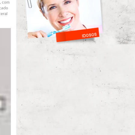
, com
ocado
teral