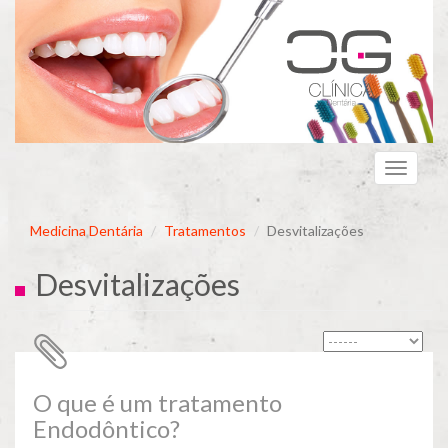
Passar
para
o
conteúdo
principal
Toggle
navigati
Medicina Dentária
Tratamentos
Desvitalizações
Desvitalizações
O que é um tratamento
Endodôntico?