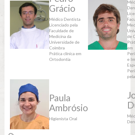
Méd
Grácio
Den
Lice
Médico Dentista
Fac
Licenciado pela
Med
Faculdade de
Uni
Medicina da
de 
Universidade de
Prát
Coimbra
em
Prática clínica em
Per
Ortodontia
e Im
Espe
Per
pel
J
Paula
D
Ambrósio
Méd
Higienista Oral
Den