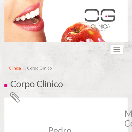
Passar
para
o
conteúdo
principal
Toggle
navigati
Clinica
Corpo Clínico
Corpo Clínico
M
C
Pedro